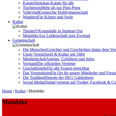
Karate
Shotokan-Karate für alle
Tischtennis
Mehr als nur Ping-Pong
Volleyball
Gemischte Hobbymannschaft
Wandern
Für Körper und Seele
Kultur
Theater
S'Kommödle in Stuttgart Ost
Motobike
Aus Leidenschaft zum Zweirad
Gemeinschaft
Die Menschen
Gesichter und Geschichten hinter dem Ver
Unser Verein
Sport & Kultur seit 1884
Mitgliedschaft
Anträge, Gebühren und Infos
Vorstand
Die offiziellen Vertreter
Geschäftsstelle
Für alle Fragen erreichbar
Das Vereinsheim
Ein Ort für unsere Mitglieder und Freu
Die Tradition
Historie der SKG Gablenberg
Social Media
Digital vernetzt auf Twitter, Facebook & C
Home
|
Kultur
|
Motobike
Motobike