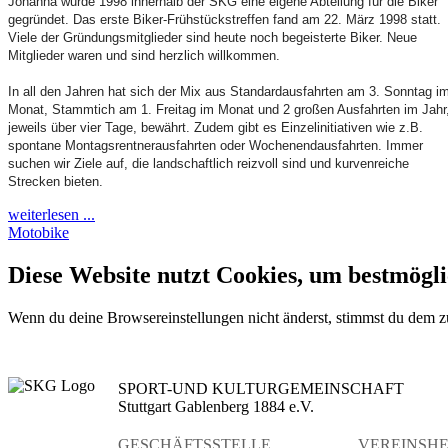
Johanna wurde 1998 innerhalb der SKG eine eigene Abteilung für die Biker
gegründet. Das erste Biker-Frühstückstreffen fand am 22. März 1998 statt.
Viele der Gründungsmitglieder sind heute noch begeisterte Biker. Neue
Mitglieder waren und sind herzlich willkommen.
In all den Jahren hat sich der Mix aus Standardausfahrten am 3. Sonntag i
Monat, Stammtich am 1. Freitag im Monat und 2 großen Ausfahrten im Jahr
jeweils über vier Tage, bewährt. Zudem gibt es Einzelinitiativen wie z.B.
spontane Montagsrentnerausfahrten oder Wochenendausfahrten. Immer
suchen wir Ziele auf, die landschaftlich reizvoll sind und kurvenreiche
Strecken bieten.
weiterlesen ...
Motobike
Diese Website nutzt Cookies, um bestmögli
Wenn du deine Browsereinstellungen nicht änderst, stimmst du dem 
SPORT-UND KULTURGEMEINSCHAFT
Stuttgart Gablenberg 1884 e.V.
GESCHÄFTSSTELLE
VEREINSHE