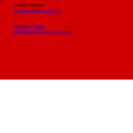
t:
André Plümmer
a.pluemmer@t-online.de
e:
https://www.skg-
gablenberg.de/kultur/motobike