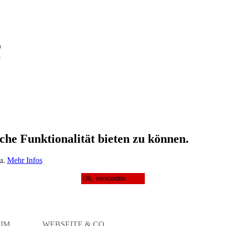
m
,
che Funktionalität bieten zu können.
zu.
Mehr Infos
Ok, verstanden
IM
WEBSEITE & CO