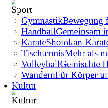
Gymnastik
Bewegung f
Handball
Gemeinsam i
Karate
Shotokan-Karate
Tischtennis
Mehr als n
Volleyball
Gemischte 
Wandern
Für Körper u
Kultur