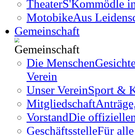
Theater
S'Kommödle in 
Motobike
Aus Leidens
Gemeinschaft
Die Menschen
Gesicht
Verein
Unser Verein
Sport & K
Mitgliedschaft
Anträge
Vorstand
Die offizielle
Geschäftsstelle
Für all