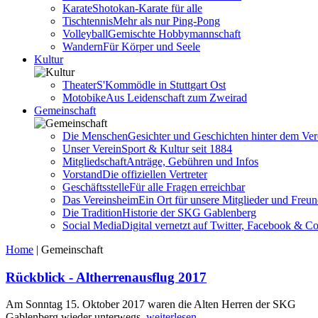
Karate
Shotokan-Karate für alle
Tischtennis
Mehr als nur Ping-Pong
Volleyball
Gemischte Hobbymannschaft
Wandern
Für Körper und Seele
Kultur
Theater
S'Kommödle in Stuttgart Ost
Motobike
Aus Leidenschaft zum Zweirad
Gemeinschaft
Die Menschen
Gesichter und Geschichten hinter dem Ver
Unser Verein
Sport & Kultur seit 1884
Mitgliedschaft
Anträge, Gebühren und Infos
Vorstand
Die offiziellen Vertreter
Geschäftsstelle
Für alle Fragen erreichbar
Das Vereinsheim
Ein Ort für unsere Mitglieder und Freu
Die Tradition
Historie der SKG Gablenberg
Social Media
Digital vernetzt auf Twitter, Facebook & C
Home
|
Gemeinschaft
Rückblick - Altherrenausflug 2017
Am Sonntag 15. Oktober 2017 waren die Alten Herren der SKG
Gablenberg wieder unterwegs.
weiterlesen ...