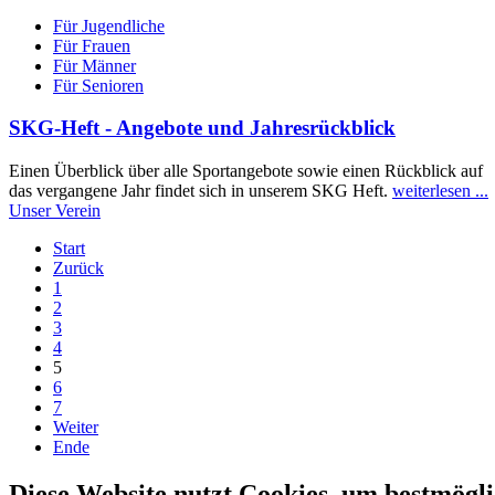
Für Jugendliche
Für Frauen
Für Männer
Für Senioren
SKG-Heft - Angebote und Jahresrückblick
Einen Überblick über alle Sportangebote sowie einen Rückblick auf
das vergangene Jahr findet sich in unserem SKG Heft.
weiterlesen ...
Unser Verein
Start
Zurück
1
2
3
4
5
6
7
Weiter
Ende
Diese Website nutzt Cookies, um bestmögli